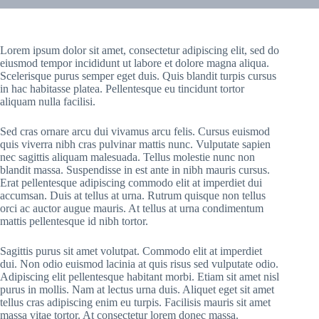
Lorem ipsum dolor sit amet, consectetur adipiscing elit, sed do
eiusmod tempor incididunt ut labore et dolore magna aliqua.
Scelerisque purus semper eget duis. Quis blandit turpis cursus
in hac habitasse platea. Pellentesque eu tincidunt tortor
aliquam nulla facilisi.
Sed cras ornare arcu dui vivamus arcu felis. Cursus euismod
quis viverra nibh cras pulvinar mattis nunc. Vulputate sapien
nec sagittis aliquam malesuada. Tellus molestie nunc non
blandit massa. Suspendisse in est ante in nibh mauris cursus.
Erat pellentesque adipiscing commodo elit at imperdiet dui
accumsan. Duis at tellus at urna. Rutrum quisque non tellus
orci ac auctor augue mauris. At tellus at urna condimentum
mattis pellentesque id nibh tortor.
Sagittis purus sit amet volutpat. Commodo elit at imperdiet
dui. Non odio euismod lacinia at quis risus sed vulputate odio.
Adipiscing elit pellentesque habitant morbi. Etiam sit amet nisl
purus in mollis. Nam at lectus urna duis. Aliquet eget sit amet
tellus cras adipiscing enim eu turpis. Facilisis mauris sit amet
massa vitae tortor. At consectetur lorem donec massa.