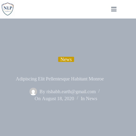
Skip
to
content
News
Adipiscing Elit Pellentesque Habitant Monroe
By
rishabh.earth@gmail.com
On
August 18, 2020
In
News