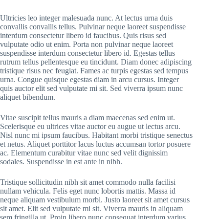
Ultricies leo integer malesuada nunc. At lectus urna duis
convallis convallis tellus. Pulvinar neque laoreet suspendisse
interdum consectetur libero id faucibus. Quis risus sed
vulputate odio ut enim. Porta non pulvinar neque laoreet
suspendisse interdum consectetur libero id. Egestas tellus
rutrum tellus pellentesque eu tincidunt. Diam donec adipiscing
tristique risus nec feugiat. Fames ac turpis egestas sed tempus
urna. Congue quisque egestas diam in arcu cursus. Integer
quis auctor elit sed vulputate mi sit. Sed viverra ipsum nunc
aliquet bibendum.
Vitae suscipit tellus mauris a diam maecenas sed enim ut.
Scelerisque eu ultrices vitae auctor eu augue ut lectus arcu.
Nisl nunc mi ipsum faucibus. Habitant morbi tristique senectus
et netus. Aliquet porttitor lacus luctus accumsan tortor posuere
ac. Elementum curabitur vitae nunc sed velit dignissim
sodales. Suspendisse in est ante in nibh.
Tristique sollicitudin nibh sit amet commodo nulla facilisi
nullam vehicula. Felis eget nunc lobortis mattis. Massa id
neque aliquam vestibulum morbi. Justo laoreet sit amet cursus
sit amet. Elit sed vulputate mi sit. Viverra mauris in aliquam
sem fringilla ut. Proin libero nunc consequat interdum varius